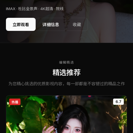
力的影迷。
IMAX · 杜比全景声 · 4K超清 ·
院线
立即观看
详细信息
收藏
编辑精选
精选推荐
为您精心挑选的优质影视内容，每一部都是不容错过的精品之作
6.7
热播