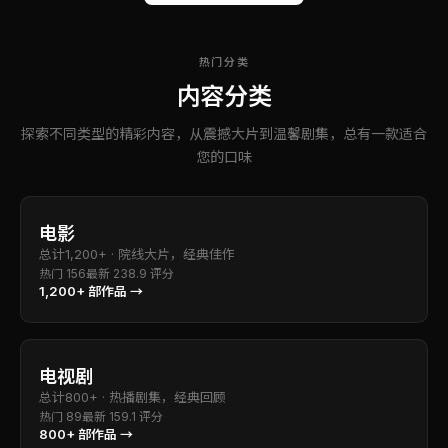
热门分类
内容分类
探索不同类型的精彩内容，从震撼大片到温馨剧集，总有一款适合
您的口味
电影
总计
1,200+
·
院线大片，经典佳作
热门
156
最新
23
8.9
评分
1,200+
部作品 →
电视剧
总计
800+
·
热播剧集，经典回顾
热门
89
最新
15
9.1
评分
800+
部作品 →