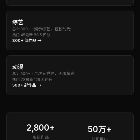
综艺
总计
300+
·
娱乐综艺，轻松时光
热门
45
最新
8
8.5
评分
300+
部作品 →
动漫
总计
500+
·
二次元世界，无限精彩
热门
78
最新
12
9.3
评分
500+
部作品 →
2,800+
50万+
影视作品
注册用户