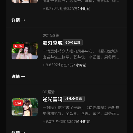
由北野武执导，段奕宏、咏梅，周冬雨、沈腾
等联袂出演。本片为韩国出品的动漫类型作
2018
⭐
8.7
动漫
343万
2小时前
品。配乐与场面调度相互成就，营造出独特的
沉浸氛围。片尾余韵悠长，值得二刷留意伏
详情 →
笔。
更新至8集
霜刃空城
60帧丝滑
NEW
一场意外将众人推向风暴中心，《霜刃空城》
由岩井俊二执导，苍井优、辛芷蕾，周冬雨、
马修·麦康纳等联袂出演。本片为法国出品的奇
2024
⭐
8.6
奇幻
4万
4小时前
幻类型作品。节奏收放自如，既有贴身肉搏的
燃点，也有静水流深的留白。适合喜欢强情节
详情 →
与人物刻画的观众。
BD超清
逆光雷鸣
杜比全景声
获奖
一封匿名信打破了平静，《逆光雷鸣》由斯皮
尔伯格执导，全智贤、李现，黄渤、周冬雨等
联袂出演。本片为德国出品的惊悚类型作品。
2019
⭐
9.2
惊悚
339万
6小时前
视听语言克制而富有质感，让每一次反转都显
得顺理成章。可作为周末观影清单中的优先选
详情 →