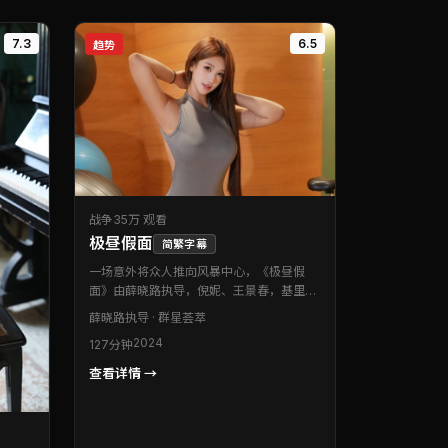
7.3
6.5
趋势
战争
35万 观看
极昼假面
简繁字幕
一场意外将众人推向风暴中心，《极昼假
面》由薛晓路执导，倪妮、王景春，基里安·
墨菲、全智贤等联袂出演。本片为英国出品
薛晓路
执导 · 群星荟萃
的战争类型作品。类型元素与作者表达兼
2024
127分钟
顾，娱乐性与思考性取得微妙平衡。值得在
影院或大银幕设备上重温。
查看详情 →