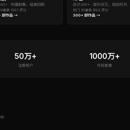
800+
·
热播剧集，经典回顾
总计
300+
·
娱乐综艺，轻松时光
89
最新
15
9.1
评分
热门
45
最新
8
8.5
评分
+
部作品 →
300+
部作品 →
50万+
1000万+
注册用户
月观看量
中