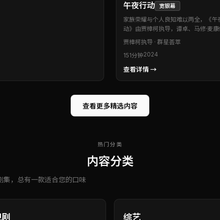
午夜行动
宽银幕
家族荣耀与个人良知难以两全，《午
动》由贾樟柯执导，谭卓、马修·麦康
奕宏、齐溪等联袂出演。本片为泰国
贾樟柯
执导 · 群星荟萃
剧情类型作品。在类型框架内完成创
2024
151分钟
节处处可见创作诚意。推荐给偏爱氛
情绪张力的影迷。
查看详情 →
查看更多精选内容
热门分类
内容分类
剧集，总有一款适合您的口味
视剧
综艺