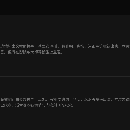
边境》由文牧野执导，基里安·墨菲、蒋奇明，咏梅、河正宇等联袂出演。本
诚意。值得在影院或大银幕设备上重温。
岛密钥》由娄烨执导，王凯、马修·麦康纳，李现、文淇等联袂出演。本片为
顺理成章。适合喜欢强情节与人物刻画的观众。