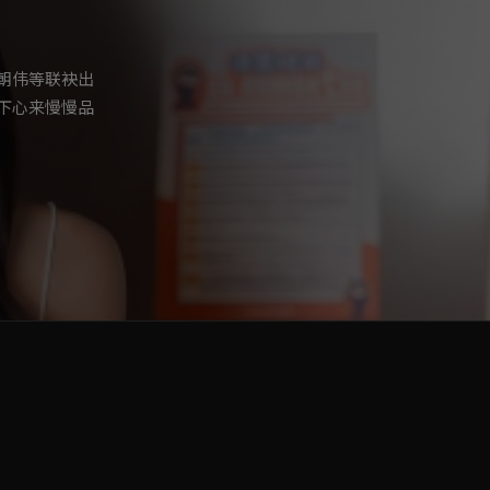
朝伟等联袂出
下心来慢慢品