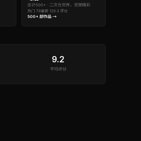
总计
500+
·
二次元世界，无限精彩
热门
78
最新
12
9.3
评分
500+
部作品 →
9.2
平均评分