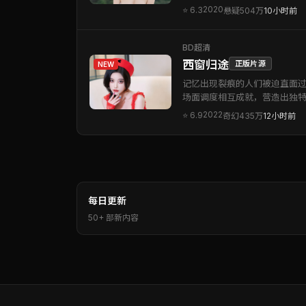
2020
⭐
6.3
悬疑
504万
10小时前
BD超清
西窗归途
正版片源
NEW
记忆出现裂痕的人们被迫直面
场面调度相互成就，营造出独
2022
⭐
6.9
奇幻
435万
12小时前
每日更新
50+ 部新内容