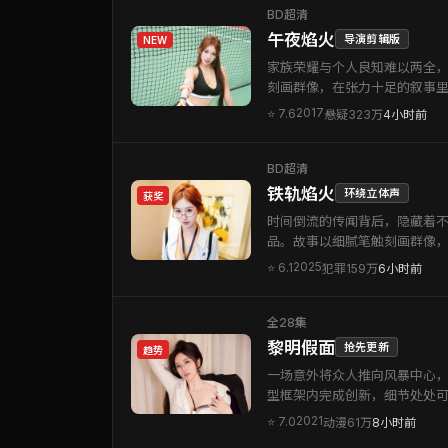
BD超清
午夜焰火
导演剪辑版
NEW
家族荣耀与个人良知难以两全
刻画群像，在张力十足的叙事
2017
⭐
7.6
悬疑
323万
4小时前
BD超清
铁轨焰火
环绕立体声
获奖
时间倒流的传闻背后，隐藏着
品。故事以细腻笔触刻画群像
2025
⭐
6.1
犯罪
159万
6小时前
全28集
黎明假面
抢先更新
趋势
一场意外将众人推向风暴中心，
型框架内完成创新，细节处处
2021
⭐
7.0
动漫
61万
8小时前