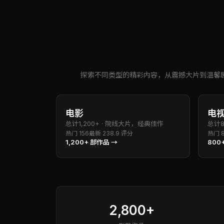
探索不同类型的精彩内容，从震撼大片到温馨
电影
电
总计
1,200+
·
院线大片，经典佳作
总计
热门
156
最新
23
8.9
评分
热门
1,200+
部作品 →
800
2,800+