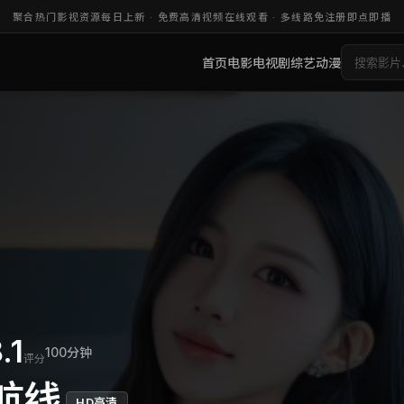
聚合热门影视资源每日上新 ·
免费高清视频在线观看
· 多线路免注册即点即播
首页
电影
电视剧
综艺
动漫
.1
100分钟
评分
航线
HD高清