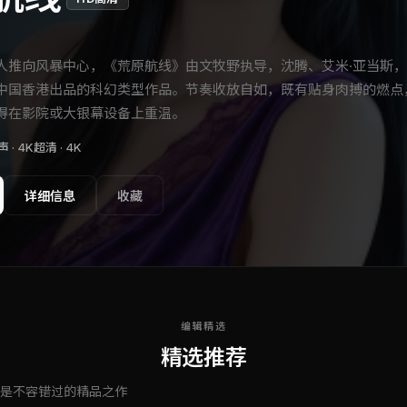
人推向风暴中心，《荒原航线》由文牧野执导，沈腾、艾米·亚当斯
中国香港出品的科幻类型作品。节奏收放自如，既有贴身肉搏的燃点
得在影院或大银幕设备上重温。
 · 4K超清 ·
4K
详细信息
收藏
编辑精选
精选推荐
是不容错过的精品之作