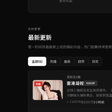
影视作品
实时更新
最新更新
第一时间观看最新上线的精彩内容，热门剧集持续更新
全部
(6)
热播
最新
趋势
获奖
更新至9集
雾港凝视
1080P
热播
边境小镇接连发生离奇事件，
冷静镜头铺陈悬念，层层剥茧
2015
⭐
7.9
奇幻
95万
2小时前