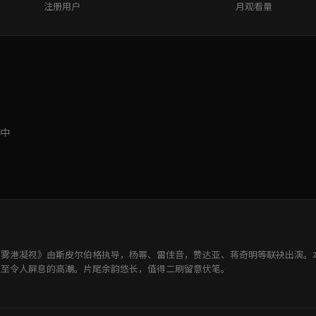
注册用户
月观看量
中
《雾港凝视》由斯皮尔伯格执导，杨幂、雷佳音，赞达亚、蒋奇明等联袂出演。
直至令人屏息的高潮。片尾余韵悠长，值得二刷留意伏笔。