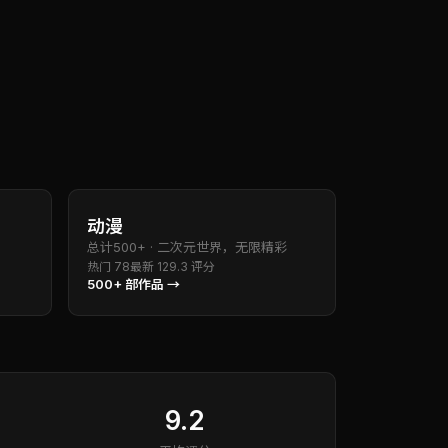
动漫
总计
500+
·
二次元世界，无限精彩
热门
78
最新
12
9.3
评分
500+
部作品 →
9.2