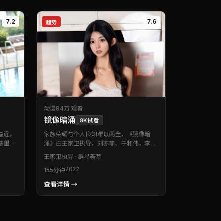
7.2
7.6
趋势
动漫
84万 观看
镜像暗涌
8K试看
逼近，
家族荣耀与个人良知难以两全，《镜像暗
里安·
涌》由王家卫执导，刘亦菲、于和伟，李秉
本片为
宪、蕾雅·赛杜等联袂出演。本片为泰国出品
王家卫
执导 · 群星荟萃
架内完
的动漫类型作品。视听语言克制而富有质
2022
155分钟
得在影
感，让每一次反转都显得顺理成章。值得在
影院或大银幕设备上重温。
查看详情 →