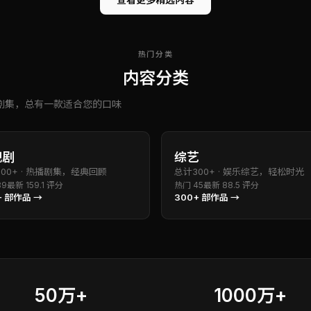
热门分类
内容分类
剧集，总有一款适合您的口味
视剧
综艺
800+
·
热播剧集，经典回顾
总计
300+
·
娱乐综艺，轻松时光
89
最新
15
9.1
评分
热门
45
最新
8
8.5
评分
+
部作品 →
300+
部作品 →
50万+
1000万+