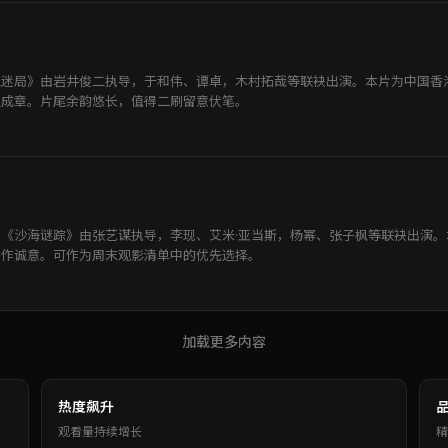
像迷局》由岩井俊二执导，于和伟、谭卓，木村拓哉等联袂出演。本片为中国香
理成章。片尾余韵悠长，值得二刷留意伏笔。
《沙海谜踪》由张艺谋执导，李现、艾米·亚当斯，杨幂、张子枫等联袂出演
创作诚意。可作为周末观影清单中的优先选择。
加载更多内容
热度飙升
观看量持续增长
精