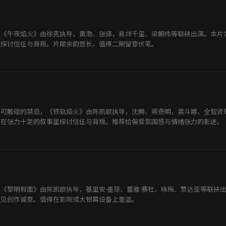
，《午夜焰火》由徐克执导，黄渤、张译，易烊千玺、梁朝伟等联袂出演。本片
里探讨信任与背叛。片尾余韵悠长，值得二刷留意伏笔。
不可触碰的禁忌，《铁轨焰火》由陈凯歌执导，沈腾、蒋奇明，裴斗娜、全智贤
，在张力十足的叙事里探讨信任与背叛。推荐给偏爱氛围感与情绪张力的影迷。
《黎明假面》由陈凯歌执导，基里安·墨菲、蕾雅·赛杜，咏梅、赞达亚等联袂
可见创作诚意。值得在影院或大银幕设备上重温。