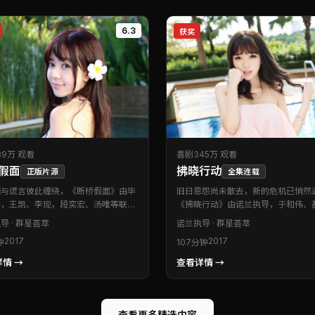
6.3
获奖
89万 观看
喜剧
345万 观看
假面
拂晓行动
正版片源
全集连载
相与谎言彼此缠绕，《断桥假面》由毕
旧日恩怨尚未散去，新的危机已悄然
导，王凯、李现，段奕宏、汤唯等联袂
《拂晓行动》由诺兰执导，于和伟、基
。本片为美国出品的剧情类型作品。人
墨菲，赞达亚、蒋奇明等联袂出演。
导 · 群星荟萃
诺兰
执导 · 群星荟萃
光完整，情感落点真实，适合静下心来
法国出品的喜剧类型作品。在类型框
2017
2017
钟
107分钟
品读。可作为周末观影清单中的优先选
成创新，细节处处可见创作诚意。值
院或大银幕设备上重温。
情 →
查看详情 →
查看更多精选内容