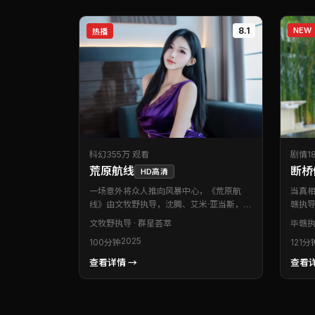
8.1
NEW
热播
科幻
355万 观看
剧情
1
荒原航线
断桥
HD高清
一场意外将众人推向风暴中心，《荒原航
当真
线》由文牧野执导，沈腾、艾米·亚当斯，全
赣执
智贤等联袂出演。本片为中国香港出品的科
出演
文牧野
执导 · 群星荟萃
毕赣
执
幻类型作品。节奏收放自如，既有贴身肉搏
物弧
2025
100分钟
121分
的燃点，也有静水流深的留白。值得在影院
慢慢
或大银幕设备上重温。
择。
查看详情 →
查看详