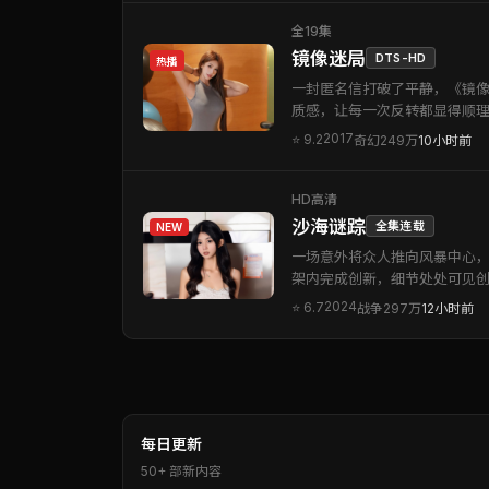
全19集
镜像迷局
DTS-HD
热播
一封匿名信打破了平静，《镜
质感，让每一次反转都显得顺
2017
⭐
9.2
奇幻
249万
10小时前
HD高清
沙海谜踪
全集连载
NEW
一场意外将众人推向风暴中心，
架内完成创新，细节处处可见
2024
⭐
6.7
战争
297万
12小时前
每日更新
50+ 部新内容