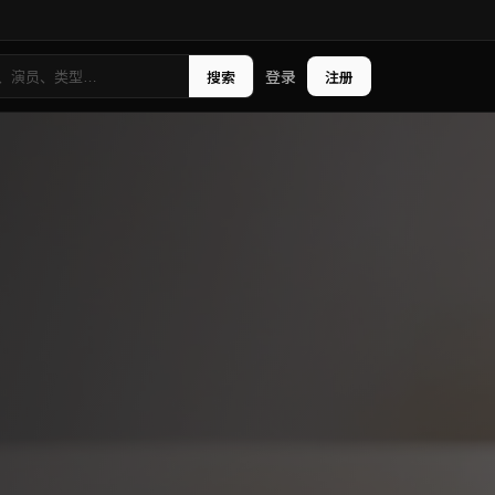
登录
搜索
注册