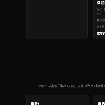
极昼
城市
旅》由
纳、
娄烨
执
悬疑
146
搏的
院或
查看详
探索不同类型的精彩内容，从震撼大片到温馨
电影
电