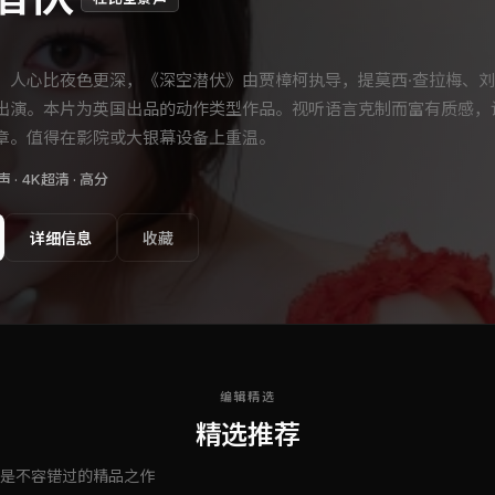
，人心比夜色更深，《深空潜伏》由贾樟柯执导，提莫西·查拉梅、
出演。本片为英国出品的动作类型作品。视听语言克制而富有质感，
章。值得在影院或大银幕设备上重温。
 · 4K超清 ·
高分
详细信息
收藏
编辑精选
精选推荐
是不容错过的精品之作