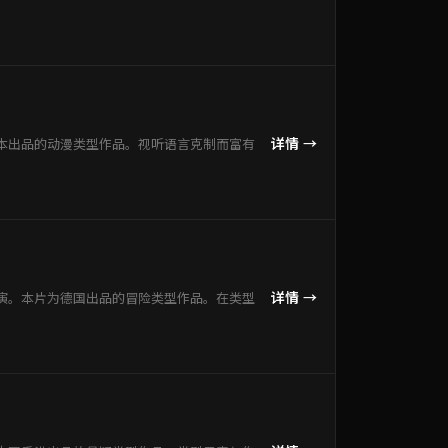
详情 →
本出品的动漫类型作品。视听语言克制而富有
详情 →
演。本片为德国出品的冒险类型作品。在类型