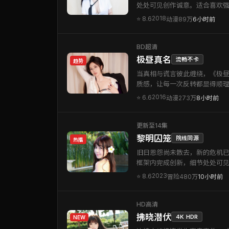
处处可见创作诚意。适合喜欢
2018
⭐
8.6
动漫
89万
6小时前
BD超清
极昼真名
流畅不卡
趋势
当真相与谎言彼此缠绕，《极
质感，让每一次反转都显得顺
2016
⭐
6.6
动漫
273万
8小时前
更新至14集
黎明囚笼
院线同源
热播
旧日恩怨尚未散去，新的危机
框架内完成创新，细节处处可
2023
⭐
8.6
冒险
480万
10小时前
HD高清
拂晓潜伏
4K HDR
NEW